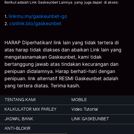
Berikut adalah Link Gaskeunbet Lainnya yang juga dapat di akses:
linkmu.my/gaskeunbet-go
1.
csnlink.bio/gaskeunbet
2.
HARAP Diperhatikan! link lain yang tidak tertera di
atas harap tidak diakses dan abaikan Link lain yang
mengatasnamakan Gaskeunbet, kami tidak
bertanggung jawab atas tindakan kecurangan dan
penipuan didalamnya. Harap berhati-hati dengan
penipuan. link alternatif RESMI Gaskeunbet adalah
yang tertera diatas. Terima kasih.
TENTANG KAMI
MOBILE
KALKULATOR MIX PARLEY
Video Tutorial
JADWAL BANK
LINK GASKEUNBET
ANTI-BLOKIR