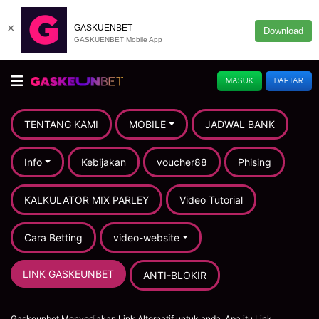
×
GASKUENBET
Download
GASKUENBET Mobile App
MASUK
DAFTAR
TENTANG KAMI
MOBILE
JADWAL BANK
Info
Kebijakan
voucher88
Phising
KALKULATOR MIX PARLEY
Video Tutorial
Cara Betting
video-website
LINK GASKEUNBET
ANTI-BLOKIR
Gaskeunbet Menyediakan Link Alternatif untuk anda. Apa itu Link