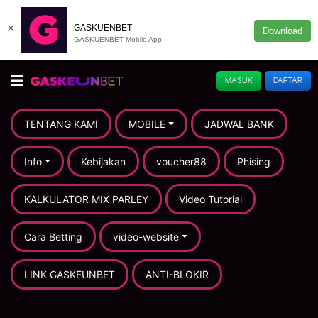
×
GASKUENBET
Download
GASKUENBET Mobile App
MASUK
DAFTAR
TENTANG KAMI
MOBILE
JADWAL BANK
Info
Kebijakan
voucher88
Phising
KALKULATOR MIX PARLEY
Video Tutorial
Cara Betting
video-website
LINK GASKEUNBET
ANTI-BLOKIR